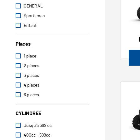
GENERAL
Sportsman
Enfant
Places
1 place
2 places
3 places
4 places
6 places
CYLINDRÉE
Jusqu'à 399 cc
400cc - 599cc