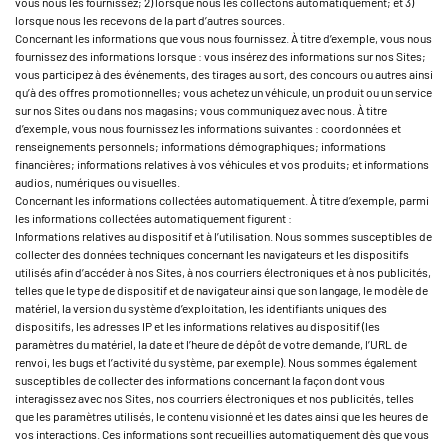
vous nous les fournissez; 2) lorsque nous les collectons automatiquement; et 3)
lorsque nous les recevons de la part d’autres sources.
Concernant les informations que vous nous fournissez. À titre d’exemple, vous nous
fournissez des informations lorsque : vous insérez des informations sur nos Sites;
vous participez à des événements, des tirages au sort, des concours ou autres ainsi
qu’à des offres promotionnelles; vous achetez un véhicule, un produit ou un service
sur nos Sites ou dans nos magasins; vous communiquez avec nous. À titre
d’exemple, vous nous fournissez les informations suivantes : coordonnées et
renseignements personnels; informations démographiques; informations
financières; informations relatives à vos véhicules et vos produits; et informations
audios, numériques ou visuelles.
Concernant les informations collectées automatiquement. À titre d’exemple, parmi
les informations collectées automatiquement figurent :
Informations relatives au dispositif et à l’utilisation. Nous sommes susceptibles de
collecter des données techniques concernant les navigateurs et les dispositifs
utilisés afin d’accéder à nos Sites, à nos courriers électroniques et à nos publicités,
telles que le type de dispositif et de navigateur ainsi que son langage, le modèle de
matériel, la version du système d’exploitation, les identifiants uniques des
dispositifs, les adresses IP et les informations relatives au dispositif (les
paramètres du matériel, la date et l’heure de dépôt de votre demande, l’URL de
renvoi, les bugs et l’activité du système, par exemple). Nous sommes également
susceptibles de collecter des informations concernant la façon dont vous
interagissez avec nos Sites, nos courriers électroniques et nos publicités, telles
que les paramètres utilisés, le contenu visionné et les dates ainsi que les heures de
vos interactions. Ces informations sont recueillies automatiquement dès que vous