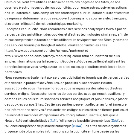
Ceux-ci peuvent être utilisés en lien avec certaines pages de nos Sites, de nos
courriers électroniques ou de nos publicités, pour, entre autres, suivre les actions
des utilisateurs du Site, compiler des statistiques sur l’utilisation du Site et les taux
de réponse, déterminer si vous avez ouvert ou réagi à nos courriers électroniques,
et évaluer l’efficacité de notre stratégique marketing.
- Analyses et publicité. Nous recourrons à des services analytiques fournis par de
tierces parties qui utilisent des cookies et d’autres technologies similaires, afin de
mieux comprendre la façon dont les utilisateurs naviguent sur nos Sites, y compris
des services fournis par Google et Adobe. Veuillez consulter les sites
http://www.google.com/policies/privacy/partners/ et
http://www.adobe.com/privacy/marketing-cloud.html pour obtenir de plus
amples informations sur la façon dont Google et Adobe recueillent et utilisent les
données lorsque vous naviguez sur les sites ou les applications mobiles de leurs
partenaires.
Nous recourrons également aux services publicitaires fournis par de tierces parties
afin de faire la publicité de véhicules, de produits ou de services Polaris
susceptible de vous intéresser lorsque vous naviguez sur des sites ou d’autres
services en ligne. Nous autorisons les tierces parties avec qui nous travaillons, y
compris celles nous fournissant des services analytiques et publicitaires, à placer
des cookies sur nos Sites. Ces tierces parties peuvent collecter au fur et à mesure
des informations relatives à vos activités en ligne sur les sites de tierces parties, et
peuvent être membres d’organismes d’autorégulation du secteur, tels que le
Network Advertising Initiative
(NAI)
, l’Alliance de la publicité numérique
(DAA)
, et
l’Alliance européenne de publicité numérique
(eDAA)
. Les sites de ces organismes
proposent de plus amples informations sur la publicité en ligne basée sur les