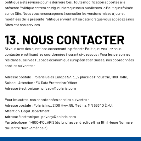
politique a été révisée pour la dernière fois. Toute modification apportée à la
présente Politique entrera en vigueur lorsque nous publierons la Politique révisée
sur ce Site. Nous vous encourageons à consulter les versions mises à jour et
modifiées de la présente Politique en vérifiant sa date lorsque vous accédez à nos
Sites et à nos services.
13. NOUS CONTACTER
Si vous avez des questions concernant la présente Politique, veuillez nous
contacter en utilisant les coordonnées figurant ci-dessous : Pour les personnes
résidant au sein de l’Espace économique européen et en Suisse, nos coordonnées
sont les suivantes :
Adresse postale : Polaris Sales Europe SARL, 2 place de l’Industrie, 1180 Rolle,
Suisse - Attention : EU Data Protection Officer
Adresse électronique : privacy@polaris.com
Pour les autres, nos coordonnées sont les suivantes :
Adresse postale : Polaris Inc., 2100 Hwy. 55, Medina, MN 55340 É.-U.
Attention: Legal Department
Adresse électronique : privacy@polaris.com
Par téléphone : 1-800-POLARIS (du lundi au vendredi de 8 h à 18 h [Heure Normale
du Centre Nord-Américain)