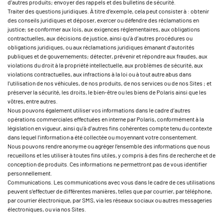
d’autres produits; envoyer des rappels et des bulletins de sécurité.
Traiter des questions juridiques. À titre d’exemple, cela peut consister à : obtenir
des conseils juridiques et déposer, exercer ou défendre des réclamations en
justice; se conformer aux lois, aux exigences réglementaires, aux obligations
contractuelles, aux décisions de justice, ainsi qu’à d’autres procédures ou
obligations juridiques, ou aux réclamations juridiques émanant d’autorités
publiques et de gouvernements; détecter, prévenir et répondre aux fraudes, aux
violations du droit à la propriété intellectuelle, aux problèmes de sécurité, aux
violations contractuelles, aux infractions à la loi ou à tout autre abus dans
l’utilisation de nos véhicules, de nos produits, de nos services ou de nos Sites ; et
préserver la sécurité, les droits, le bien-être ou les biens de Polaris ainsi que les
vôtres, entre autres.
Nous pouvons également utiliser vos informations dans le cadre d’autres
opérations commerciales effectuées en interne par Polaris, conformément à la
législation en vigueur, ainsi qu’à d’autres fins cohérentes compte tenu du contexte
dans lequel l’information a été collectée ou moyennant votre consentement.
Nous pouvons rendre anonyme ou agréger l’ensemble des informations que nous
recueillons et les utiliser à toutes fins utiles, y compris à des fins de recherche et de
conception de produits. Ces informations ne permettront pas de vous identifier
personnellement.
Communications. Les communications avec vous dans le cadre de ces utilisations
peuvent s’effectuer de différentes manières, telles que par courrier, par téléphone,
par courrier électronique, par SMS, via les réseaux sociaux ou autres messageries
électroniques, ou via nos Sites.