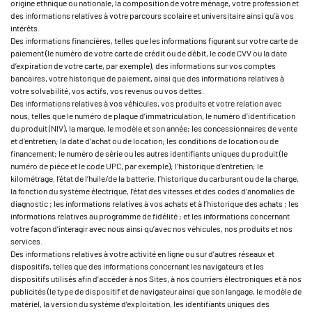
origine ethnique ou nationale, la composition de votre ménage, votre profession et
des informations relatives à votre parcours scolaire et universitaire ainsi qu’à vos
intérêts.
Des informations financières, telles que les informations figurant sur votre carte de
paiement (le numéro de votre carte de crédit ou de débit, le code CVV ou la date
d’expiration de votre carte, par exemple), des informations sur vos comptes
bancaires, votre historique de paiement, ainsi que des informations relatives à
votre solvabilité, vos actifs, vos revenus ou vos dettes.
Des informations relatives à vos véhicules, vos produits et votre relation avec
nous, telles que le numéro de plaque d’immatriculation, le numéro d’identification
du produit (NIV), la marque, le modèle et son année; les concessionnaires de vente
et d’entretien; la date d’achat ou de location; les conditions de location ou de
financement; le numéro de série ou les autres identifiants uniques du produit (le
numéro de pièce et le code UPC, par exemple); l’historique d’entretien; le
kilométrage, l’état de l’huile/de la batterie, l’historique du carburant ou de la charge,
la fonction du système électrique, l’état des vitesses et des codes d’anomalies de
diagnostic ; les informations relatives à vos achats et à l’historique des achats ; les
informations relatives au programme de fidélité ; et les informations concernant
votre façon d’interagir avec nous ainsi qu’avec nos véhicules, nos produits et nos
services.
Des informations relatives à votre activité en ligne ou sur d’autres réseaux et
dispositifs, telles que des informations concernant les navigateurs et les
dispositifs utilisés afin d’accéder à nos Sites, à nos courriers électroniques et à nos
publicités (le type de dispositif et de navigateur ainsi que son langage, le modèle de
matériel, la version du système d’exploitation, les identifiants uniques des