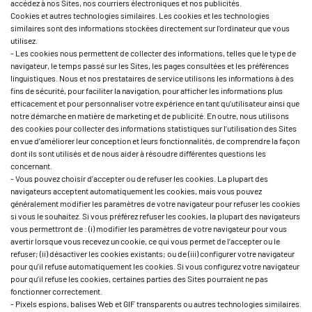
accédez à nos Sites, nos courriers électroniques et nos publicités.
Cookies et autres technologies similaires. Les cookies et les technologies
similaires sont des informations stockées directement sur l’ordinateur que vous
utilisez.
- Les cookies nous permettent de collecter des informations, telles que le type de
navigateur, le temps passé sur les Sites, les pages consultées et les préférences
linguistiques. Nous et nos prestataires de service utilisons les informations à des
fins de sécurité, pour faciliter la navigation, pour afficher les informations plus
efficacement et pour personnaliser votre expérience en tant qu’utilisateur ainsi que
notre démarche en matière de marketing et de publicité. En outre, nous utilisons
des cookies pour collecter des informations statistiques sur l’utilisation des Sites
en vue d’améliorer leur conception et leurs fonctionnalités, de comprendre la façon
dont ils sont utilisés et de nous aider à résoudre différentes questions les
concernant.
- Vous pouvez choisir d’accepter ou de refuser les cookies. La plupart des
navigateurs acceptent automatiquement les cookies, mais vous pouvez
généralement modifier les paramètres de votre navigateur pour refuser les cookies
si vous le souhaitez. Si vous préférez refuser les cookies, la plupart des navigateurs
vous permettront de : (i) modifier les paramètres de votre navigateur pour vous
avertir lorsque vous recevez un cookie, ce qui vous permet de l’accepter ou le
refuser; (ii) désactiver les cookies existants; ou de (iii) configurer votre navigateur
pour qu’il refuse automatiquement les cookies. Si vous configurez votre navigateur
pour qu’il refuse les cookies, certaines parties des Sites pourraient ne pas
fonctionner correctement.
- Pixels espions, balises Web et GIF transparents ou autres technologies similaires.