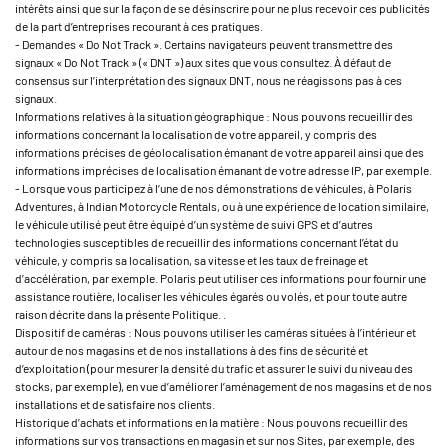
intérêts ainsi que sur la façon de se désinscrire pour ne plus recevoir ces publicités
de la part d’entreprises recourant à ces pratiques.
- Demandes « Do Not Track ». Certains navigateurs peuvent transmettre des
signaux « Do Not Track » (« DNT ») aux sites que vous consultez. À défaut de
consensus sur l’interprétation des signaux DNT, nous ne réagissons pas à ces
signaux.
Informations relatives à la situation géographique : Nous pouvons recueillir des
informations concernant la localisation de votre appareil, y compris des
informations précises de géolocalisation émanant de votre appareil ainsi que des
informations imprécises de localisation émanant de votre adresse IP, par exemple.
- Lorsque vous participez à l’une de nos démonstrations de véhicules, à Polaris
Adventures, à Indian Motorcycle Rentals, ou à une expérience de location similaire,
le véhicule utilisé peut être équipé d’un système de suivi GPS et d’autres
technologies susceptibles de recueillir des informations concernant l’état du
véhicule, y compris sa localisation, sa vitesse et les taux de freinage et
d’accélération, par exemple. Polaris peut utiliser ces informations pour fournir une
assistance routière, localiser les véhicules égarés ou volés, et pour toute autre
raison décrite dans la présente Politique. .
Dispositif de caméras : Nous pouvons utiliser les caméras situées à l’intérieur et
autour de nos magasins et de nos installations à des fins de sécurité et
d’exploitation (pour mesurer la densité du trafic et assurer le suivi du niveau des
stocks, par exemple), en vue d’améliorer l’aménagement de nos magasins et de nos
installations et de satisfaire nos clients.
Historique d’achats et informations en la matière : Nous pouvons recueillir des
informations sur vos transactions en magasin et sur nos Sites, par exemple, des