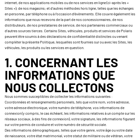
internet, de nos applications mobiles ou de nos services en ligne (ci-après les «
Sites »); de nos magasins; et d’autres méthodes hors ligne, telles que les échanges
en personne, par téléphone ou à l’occasion d’évènements. Elle couvre également les
informations que nous recevons de la part de nos concessionnaires, de nos
distributeurs, de nos prestataires de service, de nos partenaires commerciaux ou
d’autres sources tierces. Certains Sites, véhicules, produits et services de Polaris
peuvent être soumis à des déclarations de confidentialité distinctes ou venant
compléter la présente Politique, lesquelles sont fournies sur ou avec les Sites, les
véhicules, les produits ou les services en question.
1. CONCERNANT LES
INFORMATIONS QUE
NOUS COLLECTONS
Nous sommes susceptibles de collecter les informations suivantes :
Coordonnées et renseignements personnels, tels que votre nom, votre adresse,
votre adresse électronique, votre numéro de téléphone, vos informations de
connexion (y compris, le cas échéant, les informations relatives à un compte sur les
réseaux sociaux, à des fins de connexion), votre signature, les informations figurant
sur votre permis de conduire et votre numéro de sécurité sociale.
Des informations démographiques, telles que votre genre, votre âge ou votre date
de naissance, votre état matrimonial, votre statut de militaire ou de vétéran, votre