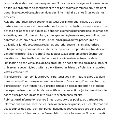
responsables des pratiques en question. Nous vous encourageons à consulter les
politiques en matière de confidentialité des partenaires commerciaux tiers dont
vous réservez et obtenez les services par l’intermédiaire de nos Sites ou de nos
services.
Raisons juridiques. Nous pouvons partager vos informations avec de tierces
parties lorsque nous estimons en bonne foi que la divulgation est nécessaire pour :
obtenir des conseils juridiques ou déposer, exercer ou défendre des réclamations
en justice; se conformer aux lois, aux exigences réglementaires, aux obligations
contractuelles, aux décisions de justice, ainsi qu’à d’autres procédures ou
obligations juridiques, ou aux réclamations juridiques émanant d’autorités
publiques et gouvernementales ; détecter, prévenir ou répondre aux fraudes, aux
violations du droit à la propriété intellectuelle, aux problèmes de sécurité, aux
violations contractuelles, aux infractions à la loi ou à tout autre abus dans
l’utilisation de nos véhicules, de nos produits, de nos services ou de nos Sites; et
préserver la sécurité, les droits, le bien-être ou les biens de Polaris ainsi que les
vôtres, entre autres.
Transferts d’entreprise. Nous pouvons partager vos informations avec des tiers
dans le cadre d’une réorganisation, d’une fusion, d’une vente, d’une coentreprise,
d’une cession, d’un transfert ou d’une modification de la disposition de tout ou
d’une partie de nos activités, de nos actifs ou de nos actions (notamment dans le
cadre d’une procédure de faillite ou autre évènement similaire).
Publication d’information sur nos Sites. Lorsque vous publiez ou partagez des
informations sur nos Sites, celles-ci deviennent alors publiques. Les informations
susceptibles de vous identifier personnellement peuvent être vues par d’autres
visiteurs de nos Sites, voire par l’ensemble du public lorsque les Sites en question