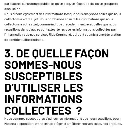
par d’autres sur un forum public, tel qu’un blog, un réseau social ou un groupe de
discussion.
Nous créons également des informations lorsque nous analysons celles que nous
collectons à votre sujet. Nous combinons ensuite les informations que nous
collectons à votre sujet, comme indiqué précédemment, avec celles que nous
recueillons dans d’autres contextes, telles que les informations collectées par
l’intermédiaire de nos services Ride Command, qui sont soumis à une déclaration
de confidentialité distincte.
3. DE QUELLE FAÇON
SOMMES-NOUS
SUSCEPTIBLES
D’UTILISER LES
INFORMATIONS
COLLECTEES ?
Nous sommes susceptibles d’utiliser les informations que nous recueillons pour :
Mettre à disposition, entretenir, protéger et améliorer nos véhicules, nos produits,