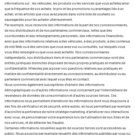
informations sur : les véhicules, les produits ou les services que vous achetez ainsi
que la fréquence de vos achats; le prix et les promotions ou avantages liés à un
achat; et les articles que vous avez placés dans votre liste de souhaits ou
sauvegardés pour les acheter ultérieurement.
Par exemple, nous recevons des informations de la part de nos concessionnaires,
de nos distributeurs et de nos partenaires commerciaux, telles que des
coordonnées et des renseignements personnels; des informations financières;
ainsi que des informations relatives à des véhicules, à des produits, à des contenus
de site Web ou à des services que vous avez vus ou consultés, sur lesquels vous
vous êtes renseigné ou que vous avez achetés. Nos concessionnaires
indépendants, nos distributeurs tiers et nos partenaires commerciaux sont des
entités juridiques distinctes disposant de leurs propres pratiques en matière de
confidentialité. N’hésitez pas à poser vos questions relatives aux pratiques en
matière de confidentialité directement au concessionnaire, au distributeur ou au
partenaire commercial avec lequel vous êtes en contact.
Nous sommes également susceptibles d’obtenir des informations
démographiques ou d’autres informations vous concernant par l’intermédiaire de
revendeurs de données de consommation et d’autres sources tierces. Ces
informations nous permettent d’améliorer les informations dont nous disposons à
des fins de vérification et de sécurité, entre autres, en nous permettant par exemple
d’accroître la pertinence de notre stratégie marketing, d’améliorer nos interactions
avec vous, de personnaliser votre expérience lors de l’utilisation de nos Sites et de
nos services, et de détecter les fraudes.
Certaines informations recueillies auprès de sources tierces sont accessibles au
public. Nous pouvons par exemple recueillir des informations publiées par vous ou