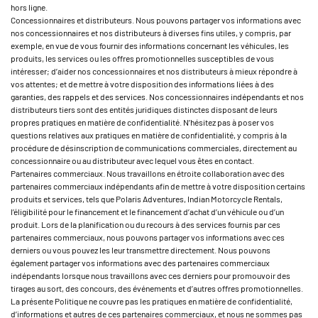
hors ligne.
Concessionnaires et distributeurs. Nous pouvons partager vos informations avec
nos concessionnaires et nos distributeurs à diverses fins utiles, y compris, par
exemple, en vue de vous fournir des informations concernant les véhicules, les
produits, les services ou les offres promotionnelles susceptibles de vous
intéresser; d’aider nos concessionnaires et nos distributeurs à mieux répondre à
vos attentes; et de mettre à votre disposition des informations liées à des
garanties, des rappels et des services. Nos concessionnaires indépendants et nos
distributeurs tiers sont des entités juridiques distinctes disposant de leurs
propres pratiques en matière de confidentialité. N’hésitez pas à poser vos
questions relatives aux pratiques en matière de confidentialité, y compris à la
procédure de désinscription de communications commerciales, directement au
concessionnaire ou au distributeur avec lequel vous êtes en contact.
Partenaires commerciaux. Nous travaillons en étroite collaboration avec des
partenaires commerciaux indépendants afin de mettre à votre disposition certains
produits et services, tels que Polaris Adventures, Indian Motorcycle Rentals,
l’éligibilité pour le financement et le financement d’achat d’un véhicule ou d’un
produit. Lors de la planification ou du recours à des services fournis par ces
partenaires commerciaux, nous pouvons partager vos informations avec ces
derniers ou vous pouvez les leur transmettre directement. Nous pouvons
également partager vos informations avec des partenaires commerciaux
indépendants lorsque nous travaillons avec ces derniers pour promouvoir des
tirages au sort, des concours, des événements et d’autres offres promotionnelles.
La présente Politique ne couvre pas les pratiques en matière de confidentialité,
d’informations et autres de ces partenaires commerciaux, et nous ne sommes pas