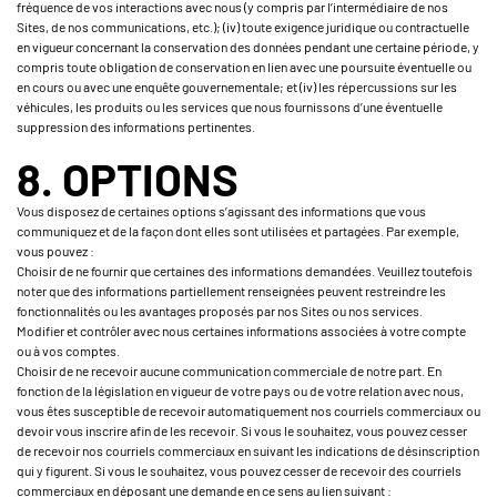
fréquence de vos interactions avec nous (y compris par l’intermédiaire de nos
Sites, de nos communications, etc.); (iv) toute exigence juridique ou contractuelle
en vigueur concernant la conservation des données pendant une certaine période, y
compris toute obligation de conservation en lien avec une poursuite éventuelle ou
en cours ou avec une enquête gouvernementale; et (iv) les répercussions sur les
véhicules, les produits ou les services que nous fournissons d’une éventuelle
suppression des informations pertinentes.
8. OPTIONS
Vous disposez de certaines options s’agissant des informations que vous
communiquez et de la façon dont elles sont utilisées et partagées. Par exemple,
vous pouvez :
Choisir de ne fournir que certaines des informations demandées. Veuillez toutefois
noter que des informations partiellement renseignées peuvent restreindre les
fonctionnalités ou les avantages proposés par nos Sites ou nos services.
Modifier et contrôler avec nous certaines informations associées à votre compte
ou à vos comptes.
Choisir de ne recevoir aucune communication commerciale de notre part. En
fonction de la législation en vigueur de votre pays ou de votre relation avec nous,
vous êtes susceptible de recevoir automatiquement nos courriels commerciaux ou
devoir vous inscrire afin de les recevoir. Si vous le souhaitez, vous pouvez cesser
de recevoir nos courriels commerciaux en suivant les indications de désinscription
qui y figurent. Si vous le souhaitez, vous pouvez cesser de recevoir des courriels
commerciaux en déposant une demande en ce sens au lien suivant :