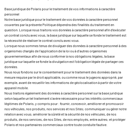
Base juridique de Polaris pour le traitement de vos informations à caractère
personnel
Notre base juridique pour le traitement de vos données à caractère personnel
couvertes par la présente Politique dépendra des finalités du traitement en
question. Lorsque nous traitons vos données à caractère personnel afin d’exécuter
un contrat conclu avec vous, la base juridique sur laquelle se fonde le traitement est
la nécessité de réaliser le contrat conclu avec vous.
Lorsque nous sommes tenus de divulguer des données à caractère personnel à des
organismes chargés de l’application de la loi ou à d’autres organismes
gouvernementaux afin de nous conformer à nos obligations légales, la base
juridique sur laquelle se fonde la divulgation est l’obligation légale de partager ces
données.
Nous nous fondons sur le consentement pour le traitement des données dans la
mesure requise par le droit applicable, ou comme nous le jugeons approprié, par
exemple, avant de recueillir les informations de géolocalisation à partir de votre
appareil mobile.
Nous traitons également des données à caractère personnel sur la base juridique
selon laquelle un tel traitement s’avère nécessaire pour les intérêts commerciaux
légitimes de Polaris, y compris pour : fournir, concevoir, améliorer et promouvoir
nos véhicules, nos produits, nos services et nos Sites; communiquer ou gérer notre
relation avec vous; améliorer la sûreté et la sécurité de nos véhicules, de nos
produits, de nos services, de nos Sites, de nos employés, entre autres; et protéger
Polaris et nos partenaires commerciaux contre toute conduite fautive.