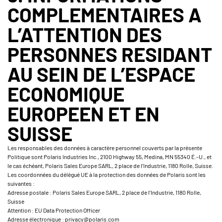
COMPLEMENTAIRES A
L’ATTENTION DES
PERSONNES RESIDANT
AU SEIN DE L’ESPACE
ECONOMIQUE
EUROPEEN ET EN
SUISSE
Les responsables des données à caractère personnel couverts par la présente
Politique sont Polaris Industries Inc., 2100 Highway 55, Medina, MN 55340 É.-U., et
le cas échéant, Polaris Sales Europe SARL, 2 place de l’Industrie, 1180 Rolle, Suisse.
Les coordonnées du délégué UE à la protection des données de Polaris sont les
suivantes :
Adresse postale : Polaris Sales Europe SARL, 2 place de l’Industrie, 1180 Rolle,
Suisse
Attention : EU Data Protection Officer
Adresse électronique : privacy@polaris.com