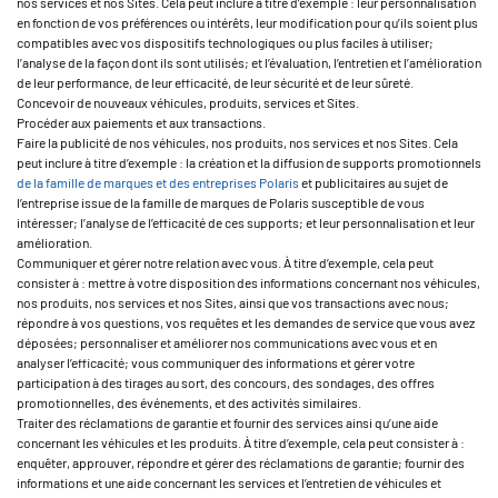
nos services et nos Sites. Cela peut inclure à titre d’exemple : leur personnalisation
en fonction de vos préférences ou intérêts, leur modification pour qu’ils soient plus
compatibles avec vos dispositifs technologiques ou plus faciles à utiliser;
l’analyse de la façon dont ils sont utilisés; et l’évaluation, l’entretien et l’amélioration
de leur performance, de leur efficacité, de leur sécurité et de leur sûreté.
Concevoir de nouveaux véhicules, produits, services et Sites.
Procéder aux paiements et aux transactions.
Faire la publicité de nos véhicules, nos produits, nos services et nos Sites. Cela
peut inclure à titre d’exemple : la création et la diffusion de supports promotionnels
de la famille de marques et des entreprises Polaris
et publicitaires au sujet de
l’entreprise issue de la famille de marques de Polaris susceptible de vous
intéresser; l’analyse de l’efficacité de ces supports; et leur personnalisation et leur
amélioration.
Communiquer et gérer notre relation avec vous. À titre d’exemple, cela peut
consister à : mettre à votre disposition des informations concernant nos véhicules,
nos produits, nos services et nos Sites, ainsi que vos transactions avec nous;
répondre à vos questions, vos requêtes et les demandes de service que vous avez
déposées; personnaliser et améliorer nos communications avec vous et en
analyser l’efficacité; vous communiquer des informations et gérer votre
participation à des tirages au sort, des concours, des sondages, des offres
promotionnelles, des événements, et des activités similaires.
Traiter des réclamations de garantie et fournir des services ainsi qu’une aide
concernant les véhicules et les produits. À titre d’exemple, cela peut consister à :
enquêter, approuver, répondre et gérer des réclamations de garantie; fournir des
informations et une aide concernant les services et l’entretien de véhicules et