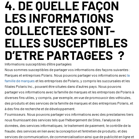
4. DE QUELLE FAÇON
LES INFORMATIONS
COLLECTEES SONT-
ELLES SUSCEPTIBLES
D’ETRE PARTAGEES ?
Informations susceptibles d’être partagées
Nous sommes susceptibles de partager vos informations des façons suivantes :
Marques et entreprises Polaris. Nous pouvons partager vos informations avec
la
famille de marques
et les entreprises de Polaris, y compris les succursales et les
filiales Polaris Inc., pouvant être situées dans d’autres pays. Nous pouvons
partager vos informations avec la famille de marques et les entreprises de Polaris à
diverses fins utiles, y compris, par exemple, en vue de promouvoir des véhicules,
des produits et des services de la famille de marques et des entreprises Polaris, et
à des fins de recherche et de développement.
Fournisseurs. Nous pouvons partager vos informations avec des prestataires tiers
nous fournissant des services tels que l’hébergement de Sites, l’analyse de
données, des services informatiques; le traitement de paiement; le contrôle de la
fraude; des services en lien avec la conception et l’entretien de produits; et des
services de communication, de commercialisation ainsi que de publicité en ligne et